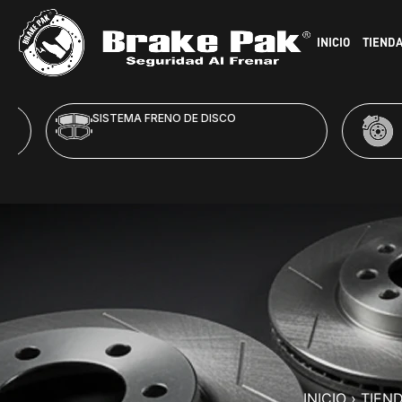
INICIO
TIEND
SISTEMA FRENO DE DISCO
HID
INICIO
›
TIEN