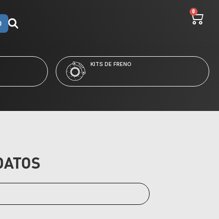
0
O
KITS DE FRENO
DATOS