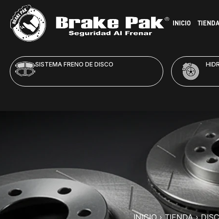
INICIO
TIEND
SISTEMA FRENO DE DISCO
HID
INICIO
›
TIENDA
›
DIS