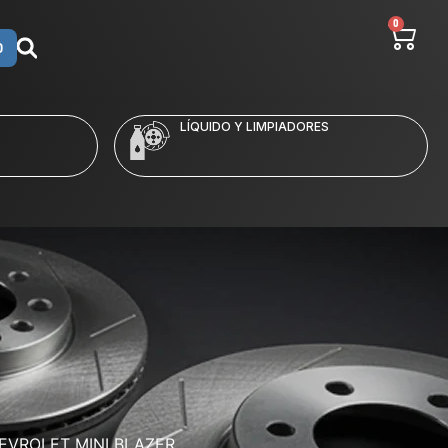
0
O
LÍQUIDO Y LIMPIADORES
EVROLET MINI BLAZER