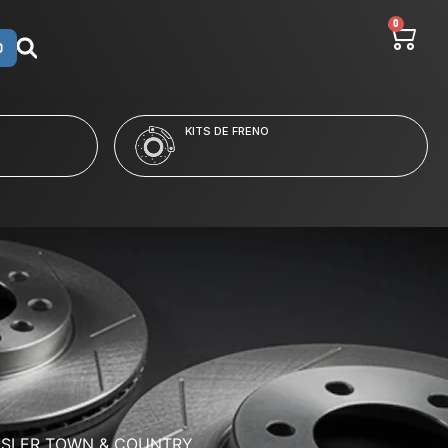
0
O
LÍQUIDO Y LIMPIADORES
YSLER TOWN & COUNTRY