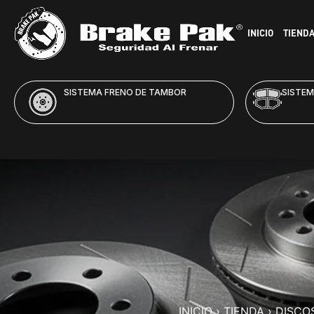
INICIO
TIEND
SISTEMA FRENO DE DISCO
HID
INICIO
›
TIENDA
›
DISCO