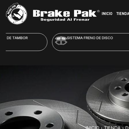
INICIO
TIEND
SISTEMA FRENO DE DISCO
HID
INICIO
›
TIENDA
›
D