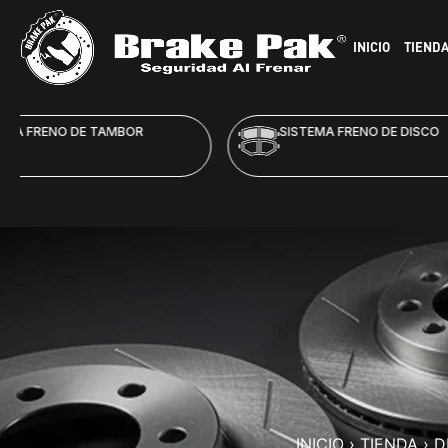
INICIO
TIEND
SISTEMA FRENO DE DISCO
HID
INICIO
›
TIENDA
›
D