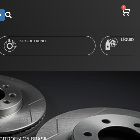
0
O
LÍQUIDO Y LIMPIADORES
CITROEN C5 BRASIL