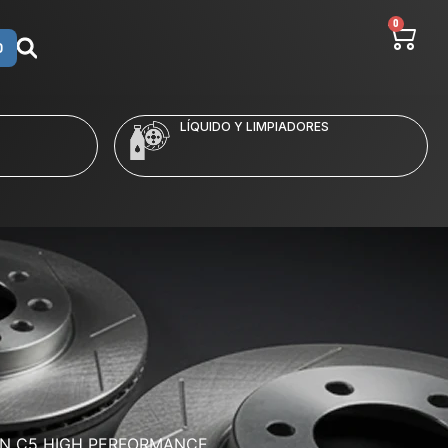
0
O
LÍQUIDO Y LIMPIADORES
EN C5 HIGH PERFORMANCE