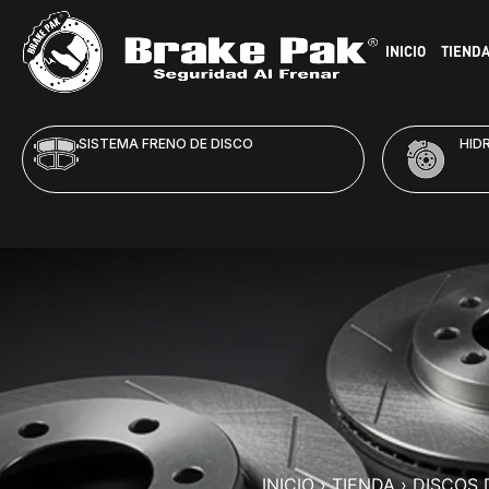
INICIO
TIEND
SISTEMA FRENO DE DISCO
HID
INICIO
›
TIENDA
›
DISCOS 