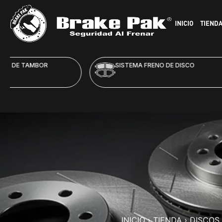
INICIO
TIEND
SISTEMA FRENO DE DISCO
HID
INICIO
›
TIENDA
›
DISCOS