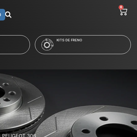
0
O
LÍQUIDO Y LIMPIADORES
A PEUGEOT 306