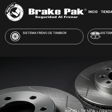
INICIO
TIEND
SISTEMA FRENO DE DISCO
HID
INICIO
›
TIENDA
›
GRADU