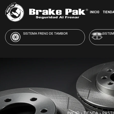
INICIO
TIEND
TAMBOR
SISTEMA FRENO DE DISCO
INICIO
›
TIENDA
›
PAST