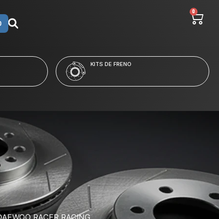
0
O
LÍQUIDO Y LIMPIADORES
E FRENO
 DAEWOO RACER RACING