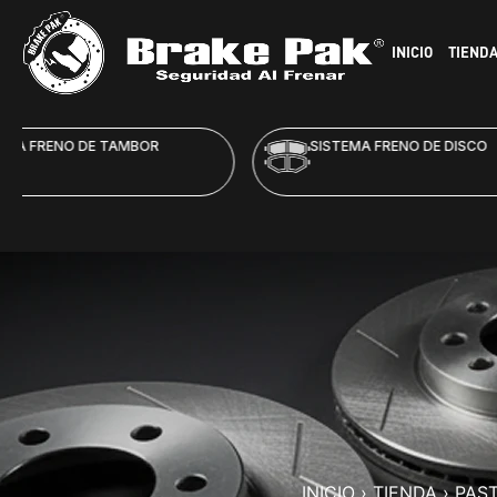
INICIO
TIEND
SISTEMA FRENO DE DISCO
HID
INICIO
›
TIENDA
›
PAST