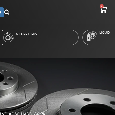
0
O
LÍQUIDO Y LIMPIADORES
OLVO XC60 HARD WORK