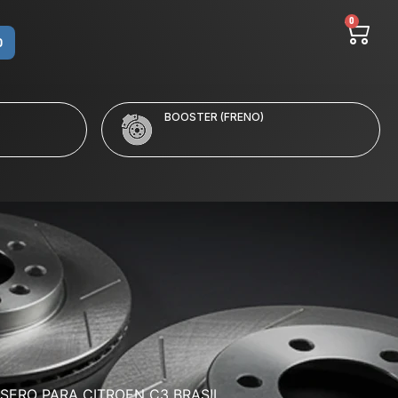
0
O
BOOSTER (FRENO)
SERO PARA CITROEN C3 BRASIL