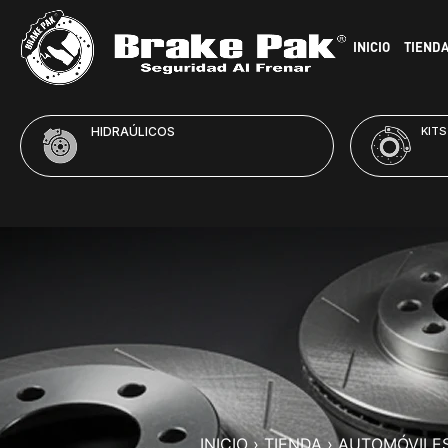
INICIO
TIEND
HIDRAÚLICOS
KITS
INICIO
›
TIENDA
›
AUTOMÓVILE