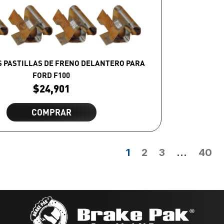
S PASTILLAS DE FRENO DELANTERO PARA
FORD F100
$
24,901
COMPRAR
1
2
3
…
40