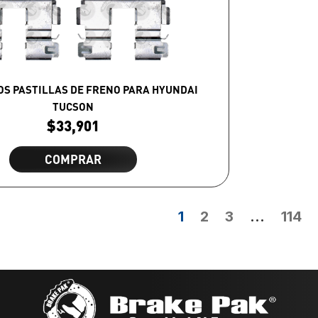
OS PASTILLAS DE FRENO PARA HYUNDAI
TUCSON
$
33,901
COMPRAR
1
2
3
…
114