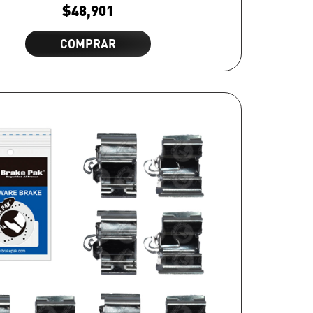
$
48,901
COMPRAR