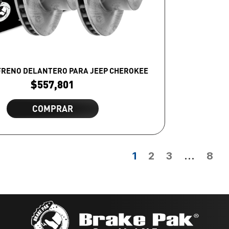
 FRENO DELANTERO PARA JEEP CHEROKEE
$
557,801
COMPRAR
1
2
3
…
8