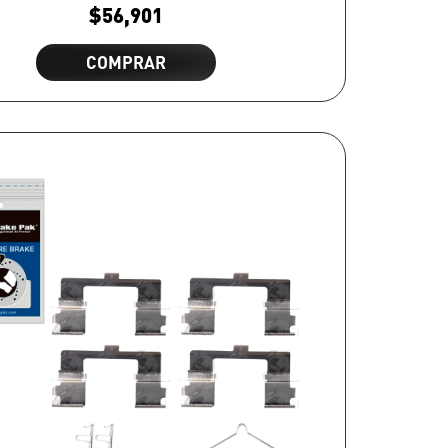
$
56,901
COMPRAR