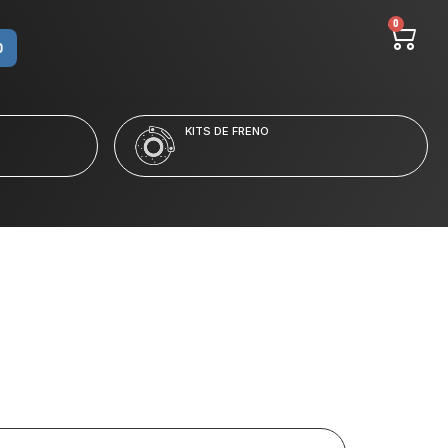
0
O
LÍQUIDO Y LIMPIADORES