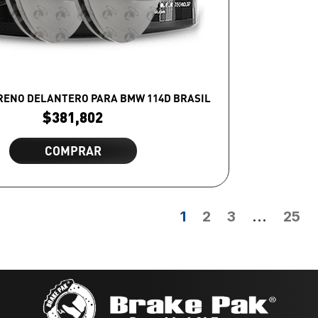
FRENO DELANTERO PARA BMW 114D BRASIL
$
381,802
COMPRAR
1
2
3
…
25