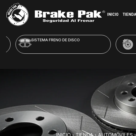
INICIO
TIEND
SISTEMA FRENO DE DISCO
HID
INICIO
›
TIENDA
›
AUTOMÓVILES