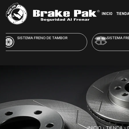
INICIO
TIEND
SISTEMA FRENO DE DISCO
HID
INICIO
›
TIENDA
›