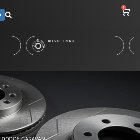
0
O
LÍQUIDO Y LIMPIADORES
A DODGE CARAVAN