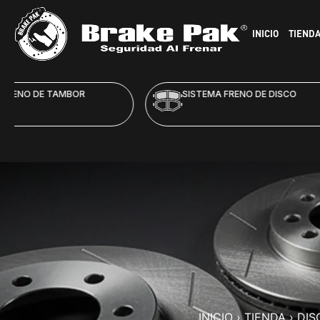
INICIO
TIEND
SISTEMA FRENO DE DISCO
HID
INICIO
›
TIENDA
›
DIS