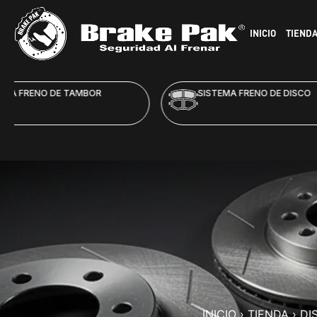
INICIO
TIEND
SISTEMA FRENO DE DISCO
HID
INICIO
›
TIENDA
›
DI