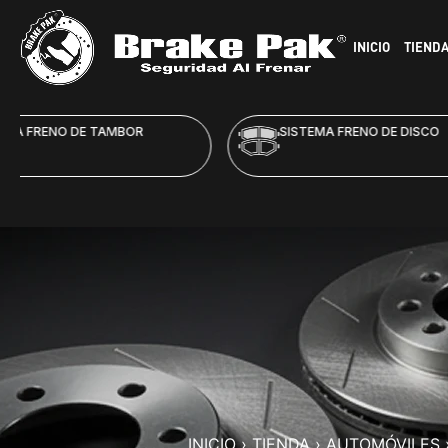
INICIO
TIEND
SISTEMA FRENO DE DISCO
HID
INICIO
›
TIENDA
›
AUTOMÓVILES