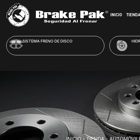
INICIO
TIEND
SISTEMA FRENO DE DISCO
HID
INICIO
›
TIENDA
›
AUTOMÓVIL