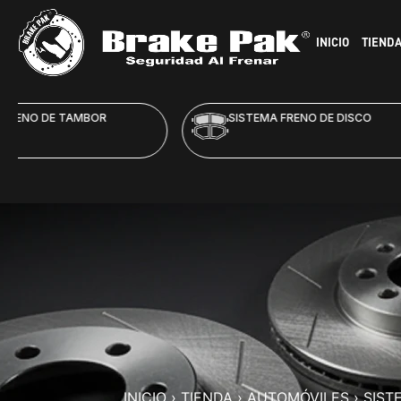
INICIO
TIEND
SISTEMA FRENO DE DISCO
HID
INICIO
›
TIENDA
›
AUTOMÓVILES
›
SIST