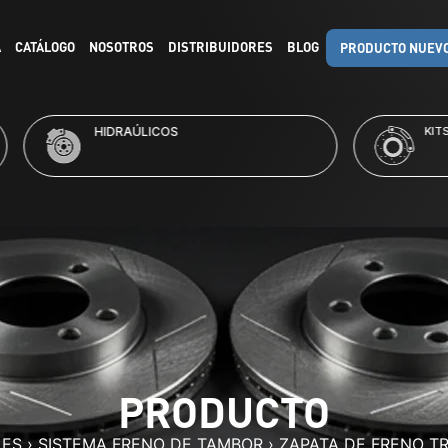
A
CATÁLOGO
NOSOTROS
DISTRIBUIDORES
BLOG
PRODUCTO NUEV
RAÚLICOS
KITS DE FRENO
PRODUCTO
LES
›
SISTEMA FRENO DE TAMBOR
›
ZAPATA DE FRENO T