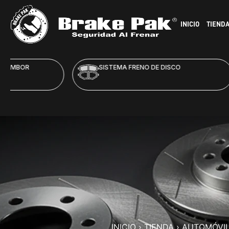
INICIO
TIEND
SISTEMA FRENO DE DISCO
HID
INICIO
›
TIENDA
›
AUTOMÓVI