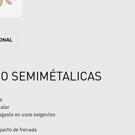
IONAL
O SEMIMÉTALICAS
a
talar
sgaste en usos exigentes
mpacto de frenada